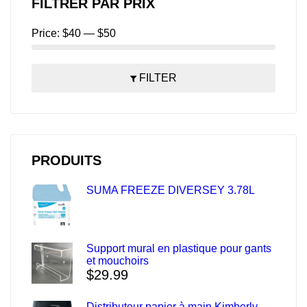
FILTRER PAR PRIX
Price:
$40
—
$50
FILTER
PRODUITS
SUMA FREEZE DIVERSEY 3.78L
Support mural en plastique pour gants
et mouchoirs
$
29.99
Distributeur papier à main Kimberly