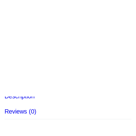
Bouchons d’oreilles Yellow
Neons Blasts E-A-Rsoft 3MMC
312-1252
Categories:
Protection des oreilles
,
SÉCURITÉ
Description
Reviews (0)