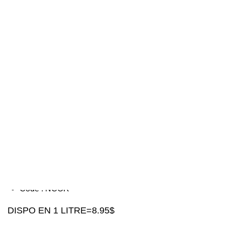
Additional information
Reviews (0)
Description
entretien de planchers, nettoyants neutres
Concentré au pH neutre, nettoie et désodorise tous les
planchers sans endommager leurs finis
Sans rinçage et sans trace
Sans risque sur toutes les surfaces lavables
Parfum d’orange
Convient pour les usines alimentaires au Canada
Code : NCOR
DISPO EN 1 LITRE=8.95$