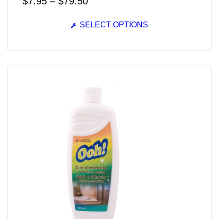
$
7.95
–
$
79.50
SELECT OPTIONS