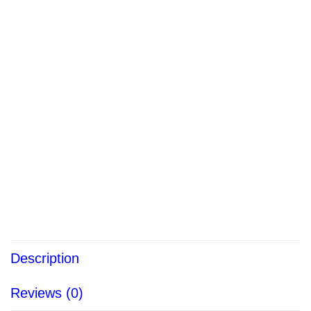
$
29.99
ADD TO CART
Category:
ACCESSOIRES
Description
Reviews (0)