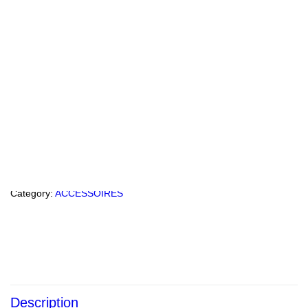
Trousse de toilette Villa
Collection (caisse de 500)
$
112.00
ADD TO CART
Category:
ACCESSOIRES
Description