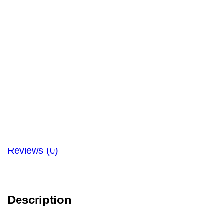
Visiere en polycarbonate
transparent A8154
Category:
SÉCURITÉ
Description
Reviews (0)
Description